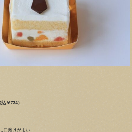
込￥734）
に口溶けがよい